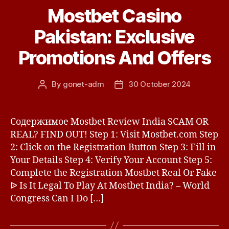
Mostbet Casino
Pakistan: Exclusive
Promotions And Offers
By
gonet-adm
30 October 2024
Post
Post
author
date
Содержимое Mostbet Review India SCAM OR
REAL? FIND OUT! Step 1: Visit Mostbet.com Step
2: Click on the Registration Button Step 3: Fill in
Your Details Step 4: Verify Your Account Step 5:
Complete the Registration Mostbet Real Or Fake
ᐉ Is It Legal To Play At Mostbet India? – World
Congress Can I Do […]