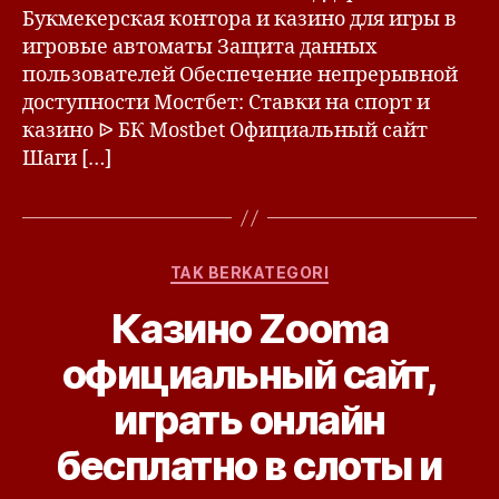
Букмекерская контора и казино для игры в
игровые автоматы Защита данных
пользователей Обеспечение непрерывной
доступности Мостбет: Ставки на спорт и
казино ᐉ БК Mostbet Официальный сайт
Шаги […]
Categories
TAK BERKATEGORI
Казино Zooma
официальный сайт,
играть онлайн
бесплатно в слоты и