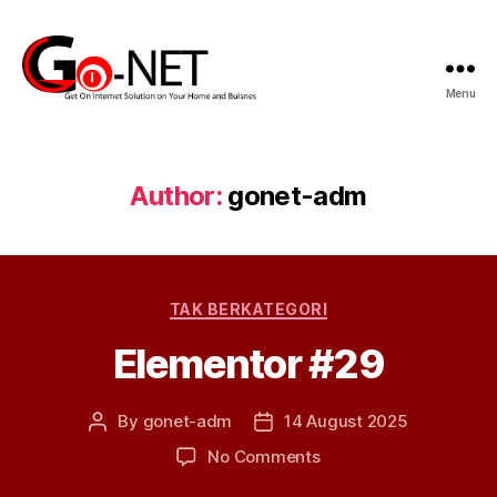
Menu
Go-
NET
Author:
gonet-adm
Categories
TAK BERKATEGORI
Elementor #29
By
gonet-adm
14 August 2025
Post
Post
author
date
on
No Comments
Elementor